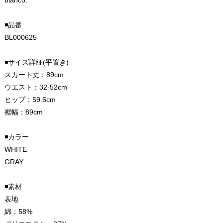
◾️品番
BL000625
◾️サイズ詳細(平置き)
スカート丈：89cm
ウエスト：32-52cm
ヒップ：59.5cm
裾幅：89cm
◾️カラー
WHITE
GRAY
◾️素材
表地
綿：58%