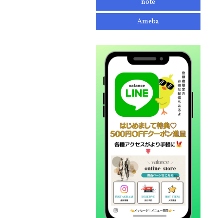
note
Ameba