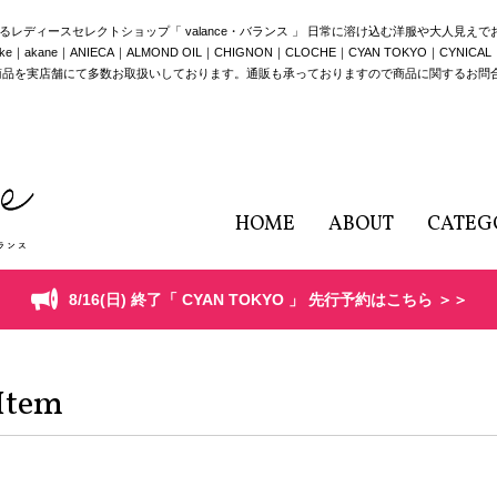
構えるレディースセレクトショップ「 valance・バランス 」 日常に溶け込む洋服や大人見え
e｜ANIECA｜ALMOND OIL｜CHIGNON｜CLOCHE｜CYAN TOKYO｜CYNICAL｜HERE
商品を実店舗にて多数お取扱いしております。通販も承っておりますので商品に関するお問
HOME
ABOUT
CATEG
8/16(日) 終了「 CYAN TOKYO 」 先行予約はこちら ＞＞
Item