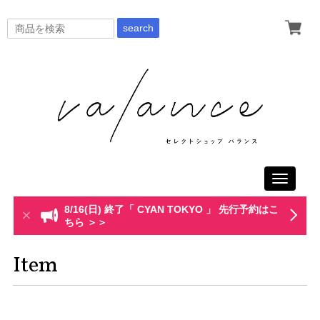
search
Toggle
navigati
8/16(日) 終了「 CYAN TOKYO 」 先行予約はこ
ちら ＞＞
Item