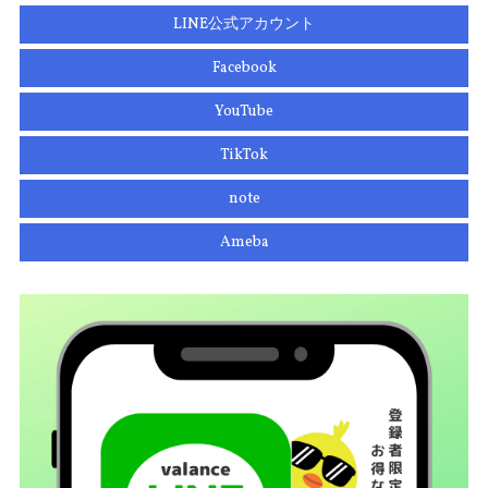
LINE公式アカウント
Facebook
YouTube
TikTok
note
Ameba