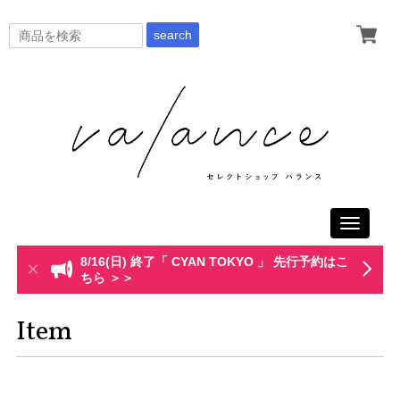
search
Toggle
navigati
8/16(日) 終了「 CYAN TOKYO 」 先行予約はこ
ちら ＞＞
Item