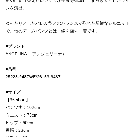
斜めに切り替えたレングスが美脚を強調し、すっきりとしたライ
ンを演出。
ゆったりとしたバレル型とのバランスが取れた新鮮なシルエット
で、他のデニムパンツとは一線を画す一着です。
■ブランド
ANGELINA （アンジェリーナ）
◾️品番
25223-9487WE/26153-9487
■サイズ
【36 short】
パンツ丈：102cm
ウエスト：73cm
ヒップ：90cm
裾幅：23cm