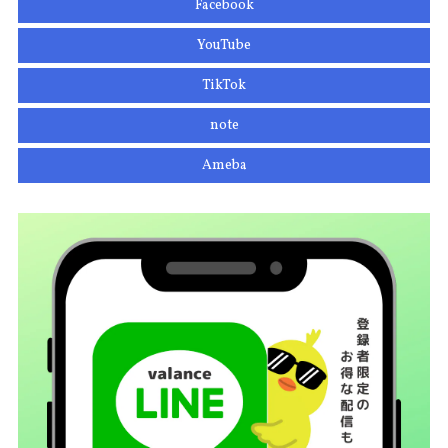
Facebook
YouTube
TikTok
note
Ameba