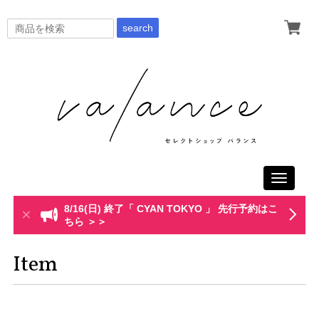
search
Toggle
navigati
8/16(日) 終了「 CYAN TOKYO 」 先行予約はこ
ちら ＞＞
Item