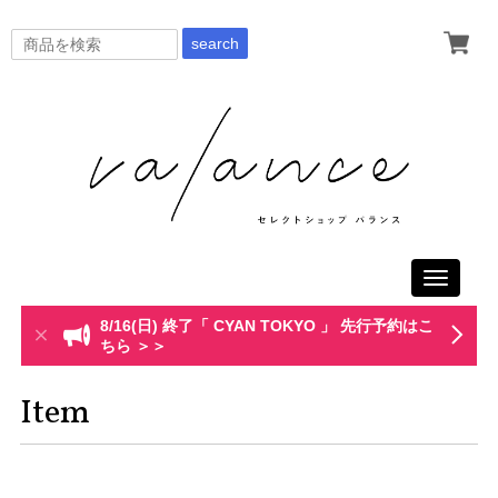
search
Toggle
navigati
8/16(日) 終了「 CYAN TOKYO 」 先行予約はこ
ちら ＞＞
Item