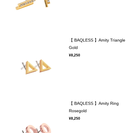
【 BAQLESS 】Amity Triangle
Gold
¥8,250
【 BAQLESS 】Amity Ring
Rosegold
¥8,250