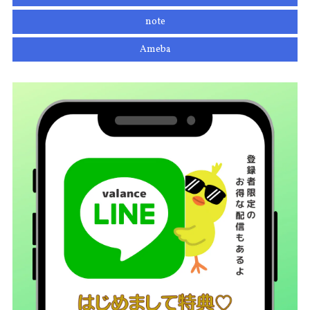
note
Ameba