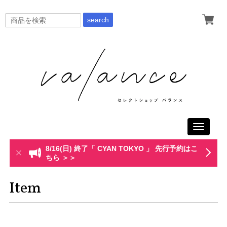
search
Toggle
navigati
8/16(日) 終了「 CYAN TOKYO 」 先行予約はこ
ちら ＞＞
Item