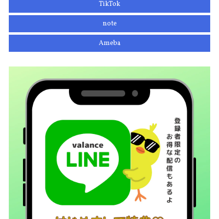
TikTok
note
Ameba