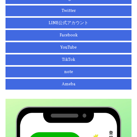
Twitter
LINE公式アカウント
Facebook
YouTube
TikTok
note
Ameba