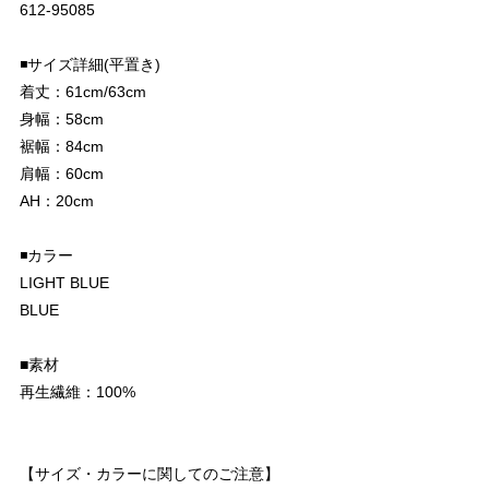
612-95085
◾️サイズ詳細(平置き)
着丈：61cm/63cm
身幅：58cm
裾幅：84cm
肩幅：60cm
AH：20cm
◾️カラー
LIGHT BLUE
BLUE
■素材
再生繊維：100%
【サイズ・カラーに関してのご注意】