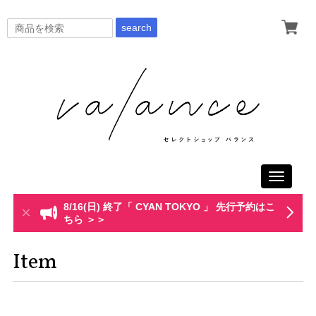
search
Toggle
navigati
8/16(日) 終了「 CYAN TOKYO 」 先行予約はこ
ちら ＞＞
Item