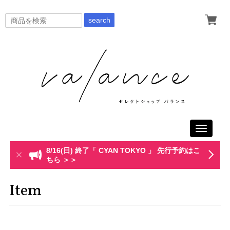
search
Toggle
navigati
8/16(日) 終了「 CYAN TOKYO 」 先行予約はこ
ちら ＞＞
Item