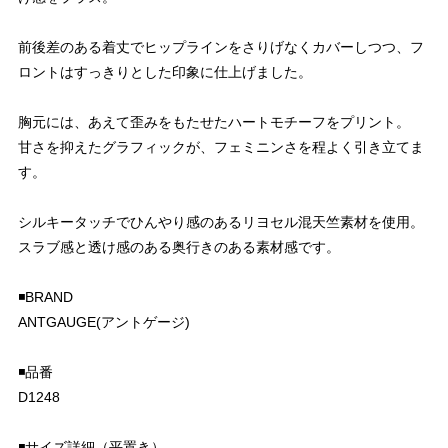
前後差のある着丈でヒップラインをさりげなくカバーしつつ、フ
ロントはすっきりとした印象に仕上げました。
胸元には、あえて歪みをもたせたハートモチーフをプリント。
甘さを抑えたグラフィックが、フェミニンさを程よく引き立てま
す。
シルキータッチでひんやり感のあるリヨセル混天竺素材を使用。
スラブ感と透け感のある奥行きのある素材感です。
◾️BRAND
ANTGAUGE(アントゲージ)
◾️品番
D1248
◾️サイズ詳細（平置き）