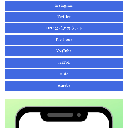
Instagram
Twitter
LINE公式アカウント
Facebook
YouTube
TikTok
note
Ameba