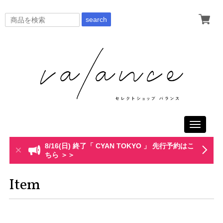
search
Toggle
navigati
8/16(日) 終了「 CYAN TOKYO 」 先行予約はこ
ちら ＞＞
Item