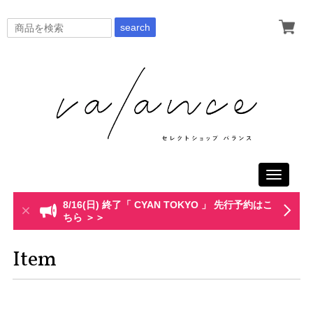
search
Toggle
navigati
8/16(日) 終了「 CYAN TOKYO 」 先行予約はこ
ちら ＞＞
Item