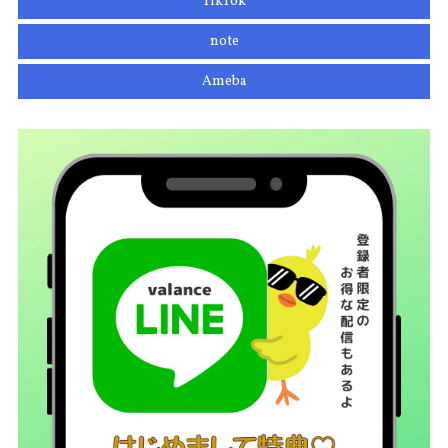
TikTok
note
Ameba