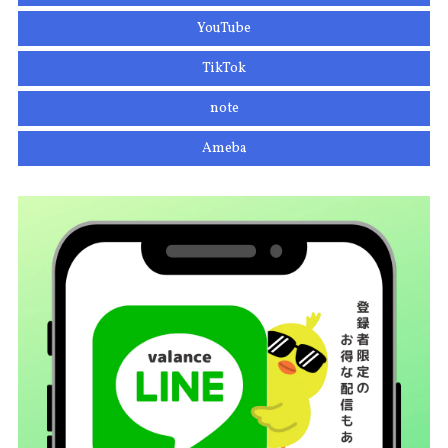
YouTube
TikTok
note
Ameba