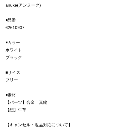
anuke(アンヌーク)
◾️品番
62610907
◾️カラー
ホワイト
ブラック
■サイズ
フリー
◾️素材
【パーツ】合金 真鍮
【紐】牛革
【キャンセル・返品対応について】