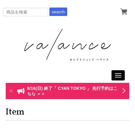
search
Toggle
navigati
8/16(日) 終了「 CYAN TOKYO 」 先行予約はこ
ちら ＞＞
Item