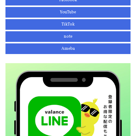
Facebook
YouTube
TikTok
note
Ameba