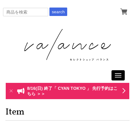
search
Toggle
navigati
8/16(日) 終了「 CYAN TOKYO 」 先行予約はこ
ちら ＞＞
Item