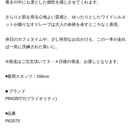
着きの中にも凛とした個性を感じさせてくれます。
さらりと肌を滑る心地よい質感と、ゆったりとしたワイドシルエ
ットが織りなすドレープは大人の余裕を余すところなく表現。
休日のカフェタイムや、少し特別なお出かけも、この一本があれ
ば一気に洗練された装いに。
※発送はご注文頂いて３・４日後の発送、お渡しとなります。
◾️着用スタッフ：166cm
■ ブランド
PRIORITY(プライオリティ)
◾️品番
P62075