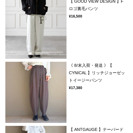
【 GOOD VIEW DESIGN 】F
ロゴ裏毛パンツ
¥16,500
《 8/末入荷・発送 》【
CYNICAL 】リッチジョーゼッ
トイージーパンツ
¥17,380
【 ANTGAUGE 】テーパード