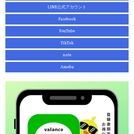
LINE公式アカウント
Facebook
YouTube
TikTok
note
Ameba