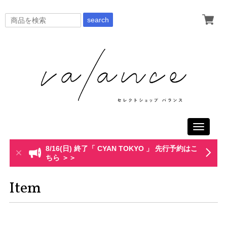
search
Toggle
navigati
8/16(日) 終了「 CYAN TOKYO 」 先行予約はこ
ちら ＞＞
Item