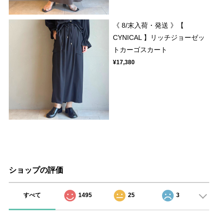
《 8/末入荷・発送 》【
CYNICAL 】リッチジョーゼッ
トカーゴスカート
¥17,380
ショップの評価
すべて
1495
25
3