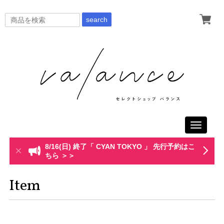
search
Toggle
navigati
8/16(日) 終了「 CYAN TOKYO 」 先行予約はこ
ちら ＞＞
Item