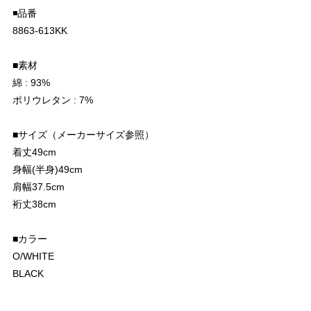
◾️品番
8863-613KK
■素材
綿 : 93%
ポリウレタン : 7%
■サイズ（メーカーサイズ参照）
着丈49cm
身幅(半身)49cm
肩幅37.5cm
裄丈38cm
■カラー
O/WHITE
BLACK