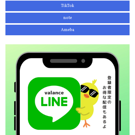
TikTok
note
Ameba