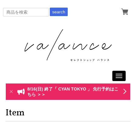
search
Toggle
navigati
8/16(日) 終了「 CYAN TOKYO 」 先行予約はこ
ちら ＞＞
Item