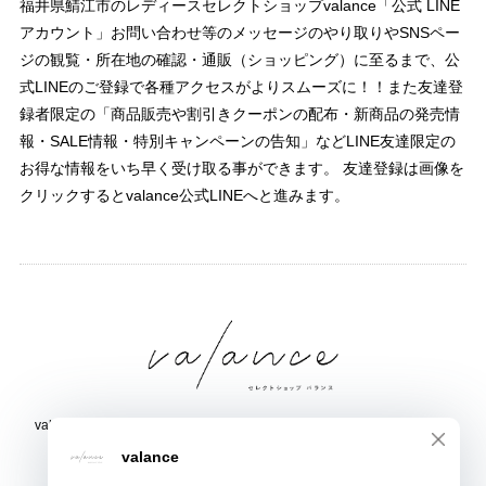
福井県鯖江市のレディースセレクトショップvalance「公式 LINE
アカウント」お問い合わせ等のメッセージのやり取りやSNSペー
ジの観覧・所在地の確認・通販（ショッピング）に至るまで、公
式LINEのご登録で各種アクセスがよりスムーズに！！また友達登
録者限定の「商品販売や割引きクーポンの配布・新商品の発売情
報・SALE情報・特別キャンペーンの告知」などLINE友達限定の
お得な情報をいち早く受け取る事ができます。 友達登録は画像を
クリックするとvalance公式LINEへと進みます。
valance 福井｜レディース セレクトショップ｜ファッション通販サイト
福井県鯖江市三六町1丁目1507
TEL:0778-51-5445