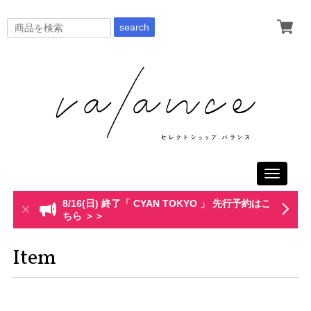
search
Toggle
navigati
8/16(日) 終了「 CYAN TOKYO 」 先行予約はこ
ちら ＞＞
Item