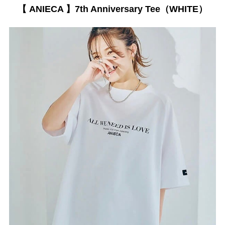
【 ANIECA 】7th Anniversary Tee（WHITE）