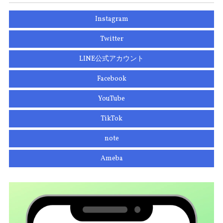
Instagram
Twitter
LINE公式アカウント
Facebook
YouTube
TikTok
note
Ameba