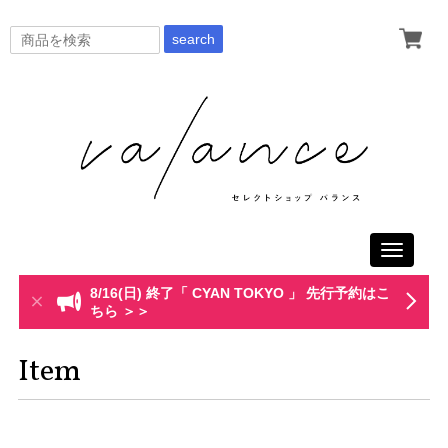
search
Toggle
navigati
8/16(日) 終了「 CYAN TOKYO 」 先行予約はこ
ちら ＞＞
Item