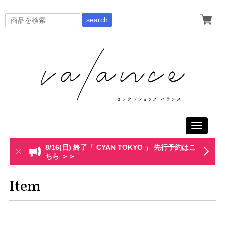
search
Toggle
navigati
8/16(日) 終了「 CYAN TOKYO 」 先行予約はこ
ちら ＞＞
Item