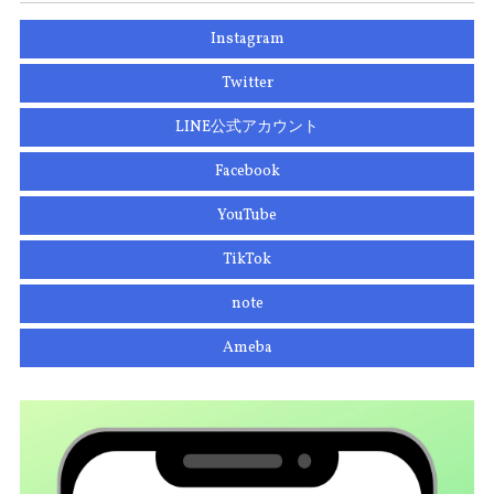
Instagram
Twitter
LINE公式アカウント
Facebook
YouTube
TikTok
note
Ameba