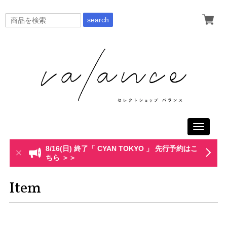
search
Toggle
navigati
8/16(日) 終了「 CYAN TOKYO 」 先行予約はこ
ちら ＞＞
Item