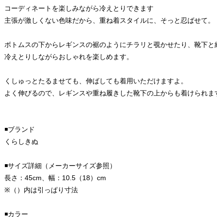
コーディネートを楽しみながら冷えとりできます
主張が激しくない色味だから、重ね着スタイルに、そっと忍ばせて。
ボトムスの下からレギンスの裾のようにチラリと覗かせたり、靴下と
冷えとりしながらおしゃれを楽しめます。
くしゅっとたるませても、伸ばしても着用いただけますよ。
よく伸びるので、レギンスや重ね履きした靴下の上からも着けられま
◾️ブランド
くらしきぬ
◾️サイズ詳細（メーカーサイズ参照）
長さ：45cm、幅：10.5（18）cm
※（）内は引っぱり寸法
◾️カラー