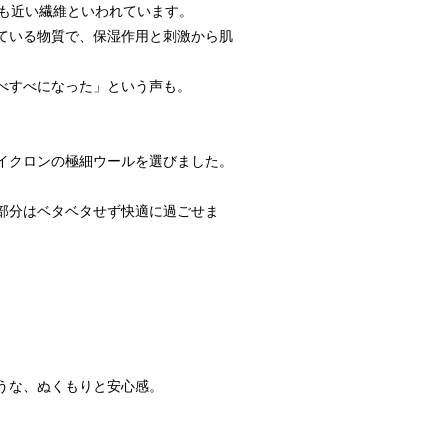
最も近い繊維といわれています。
ている物質で、保湿作用と刺激から肌
べすべになった」という声も。
マイクロンの極細ウールを選びました。
。
部分はベタベタせず快適に過ごせま
うな、ぬくもりと安心感。