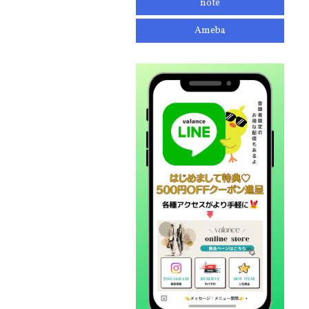
note
Ameba