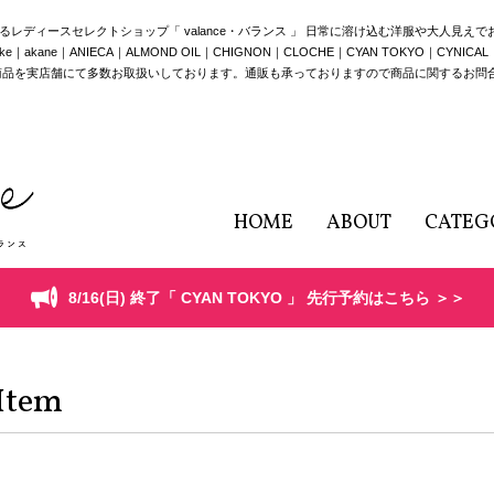
構えるレディースセレクトショップ「 valance・バランス 」 日常に溶け込む洋服や大人見え
e｜ANIECA｜ALMOND OIL｜CHIGNON｜CLOCHE｜CYAN TOKYO｜CYNICAL｜HERE
商品を実店舗にて多数お取扱いしております。通販も承っておりますので商品に関するお問
HOME
ABOUT
CATEG
8/16(日) 終了「 CYAN TOKYO 」 先行予約はこちら ＞＞
Item