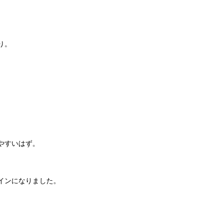
り。
。
やすいはず。
インになりました。