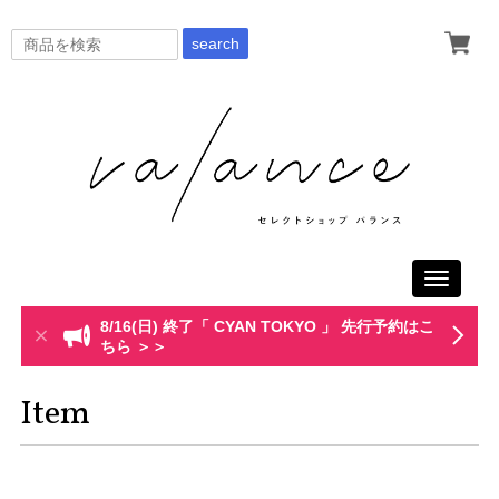
search
Toggle
navigati
8/16(日) 終了「 CYAN TOKYO 」 先行予約はこ
ちら ＞＞
Item