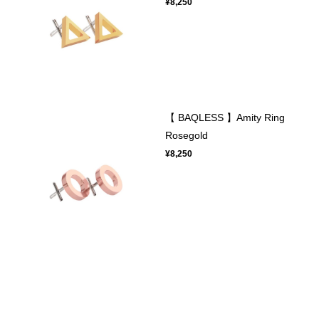
¥8,250
【 BAQLESS 】Amity Ring
Rosegold
¥8,250