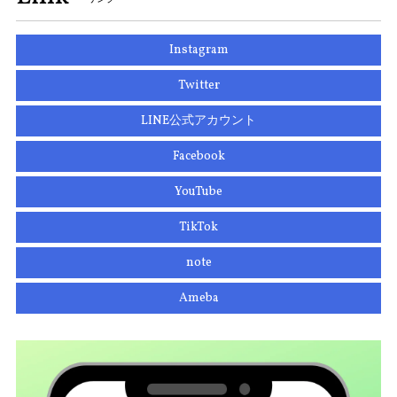
Instagram
Twitter
LINE公式アカウント
Facebook
YouTube
TikTok
note
Ameba