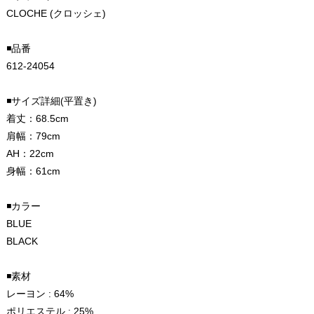
CLOCHE (クロッシェ)
◾️品番
612-24054
◾️サイズ詳細(平置き)
着丈：68.5cm
肩幅：79cm
AH：22cm
身幅：61cm
◾️カラー
BLUE
BLACK
◾️素材
レーヨン : 64%
ポリエステル : 25%