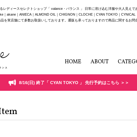
構えるレディースセレクトショップ「 valance・バランス 」 日常に溶け込む洋服や大人見え
e｜ANIECA｜ALMOND OIL｜CHIGNON｜CLOCHE｜CYAN TOKYO｜CYNICAL｜HERE
商品を実店舗にて多数お取扱いしております。通販も承っておりますので商品に関するお問
HOME
ABOUT
CATEG
8/16(日) 終了「 CYAN TOKYO 」 先行予約はこちら ＞＞
Item