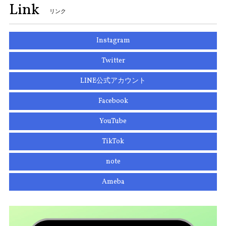
Link
リンク
Instagram
Twitter
LINE公式アカウント
Facebook
YouTube
TikTok
note
Ameba