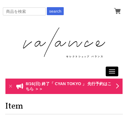
search
Toggle
navigati
8/16(日) 終了「 CYAN TOKYO 」 先行予約はこ
ちら ＞＞
Item