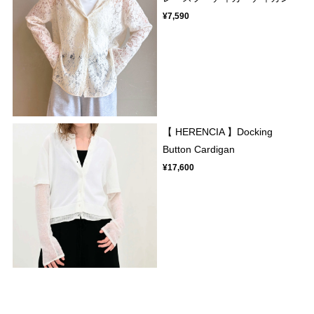
¥7,590
【 HERENCIA 】Docking
Button Cardigan
¥17,600