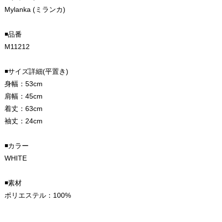
Mylanka (ミランカ)
◾️品番
M11212
◾️サイズ詳細(平置き)
身幅：53cm
肩幅：45cm
着丈：63cm
袖丈：24cm
◾️カラー
WHITE
◾️素材
ポリエステル：100%