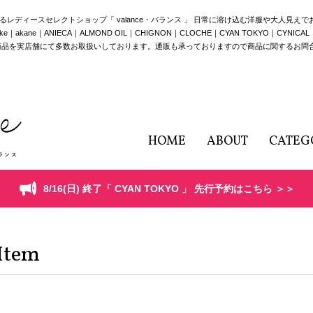
構えるレディースセレクトショップ「 valance・バランス 」 日常に溶け込む洋服や大人見え
e｜ANIECA｜ALMOND OIL｜CHIGNON｜CLOCHE｜CYAN TOKYO｜CYNICAL｜HERE
商品を実店舗にて多数お取扱いしております。通販も承っておりますので商品に関するお問
HOME
ABOUT
CATEG
8/16(日) 終了「 CYAN TOKYO 」 先行予約はこちら ＞＞
Item