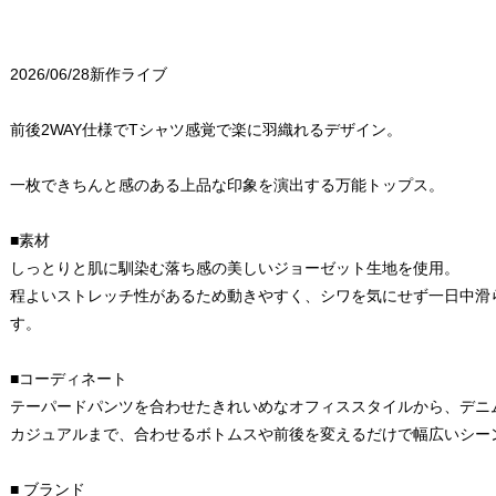
2026/06/28新作ライブ
前後2WAY仕様でTシャツ感覚で楽に羽織れるデザイン。
一枚できちんと感のある上品な印象を演出する万能トップス。
■素材
しっとりと肌に馴染む落ち感の美しいジョーゼット生地を使用。
程よいストレッチ性があるため動きやすく、シワを気にせず一日中滑
す。
■コーディネート
テーパードパンツを合わせたきれいめなオフィススタイルから、デニ
カジュアルまで、合わせるボトムスや前後を変えるだけで幅広いシー
■ ブランド