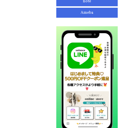
note
Ameba