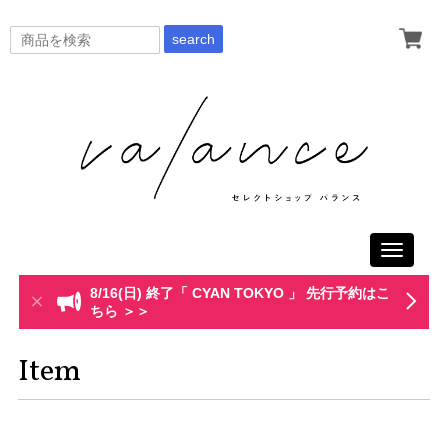
search
Toggle
navigati
8/16(日) 終了「 CYAN TOKYO 」 先行予約はこ
ちら ＞＞
Item