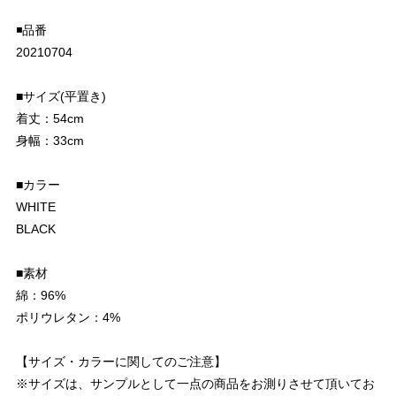
◾️品番
20210704
■サイズ(平置き)
着丈：54cm
身幅：33cm
■カラー
WHITE
BLACK
■素材
綿：96%
ポリウレタン：4%
【サイズ・カラーに関してのご注意】
※サイズは、サンプルとして一点の商品をお測りさせて頂いてお