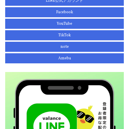
LINE公式アカウント
Facebook
YouTube
TikTok
note
Ameba