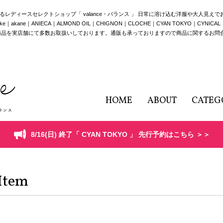
構えるレディースセレクトショップ「 valance・バランス 」 日常に溶け込む洋服や大人見え
e｜ANIECA｜ALMOND OIL｜CHIGNON｜CLOCHE｜CYAN TOKYO｜CYNICAL｜HERE
商品を実店舗にて多数お取扱いしております。通販も承っておりますので商品に関するお問
HOME
ABOUT
CATEG
8/16(日) 終了「 CYAN TOKYO 」 先行予約はこちら ＞＞
Item