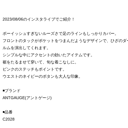
2023/08/06のインスタライブでご紹介！
ボーイッシュすぎないルーズさで足のラインもしっかりカバー。
フロントのタックがポケットをつまんだようなデザインで、ひざのダ
ルムを演出してくれます。
シンプルな中にアクセントの効いたアイテムです。
裾をたるませて穿いて、旬な着こなしに。
ピンクのステッチもポイントです。
ウエストのネイビーのボタンも大人な印象。
◾️ブランド
ANTGAUGE(アントゲージ)
◾️品番
C2028