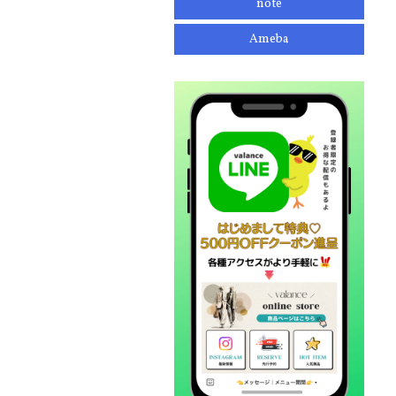
note
Ameba