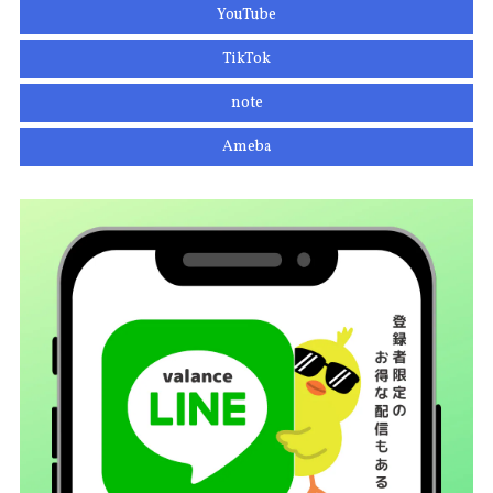
YouTube
TikTok
note
Ameba