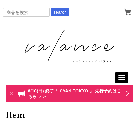
search
Toggle
navigati
8/16(日) 終了「 CYAN TOKYO 」 先行予約はこ
ちら ＞＞
Item