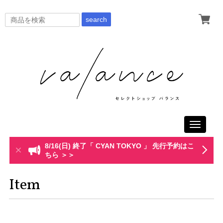
search
Toggle
navigati
8/16(日) 終了「 CYAN TOKYO 」 先行予約はこ
ちら ＞＞
Item