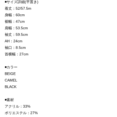
◾️サイズ詳細(平置き)
着丈：52/57.5m
身幅：60cm
裾幅：47cm
肩幅：53.5cm
袖丈：59.5cm
AH：24cm
袖口：8.5cm
首横幅：27cm
◾️カラー
BEIGE
CAMEL
BLACK
◾️素材
アクリル：33%
ポリエステル：27%