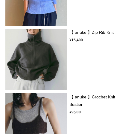
【 anuke 】Zip Rib Knit
¥15,400
【 anuke 】Crochet Knit
Bustier
¥9,900