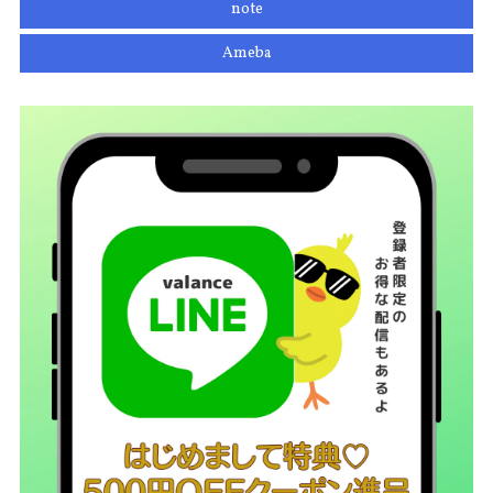
note
Ameba