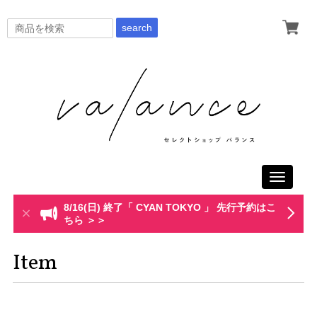
search
Toggle
navigati
8/16(日) 終了「 CYAN TOKYO 」 先行予約はこ
ちら ＞＞
Item