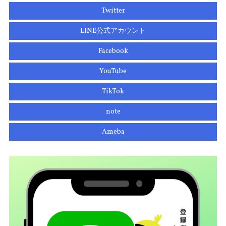
Twitter
LINE公式アカウント
Facebook
YouTube
TikTok
note
Ameba