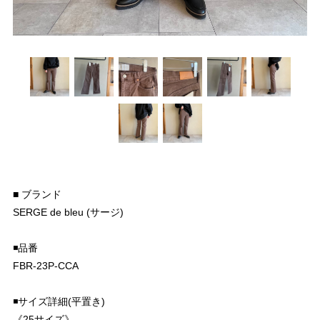
■ ブランド
SERGE de bleu (サージ)
◾️品番
FBR-23P-CCA
◾️サイズ詳細(平置き)
《25サイズ》