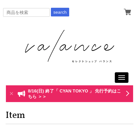
search
Toggle
navigati
8/16(日) 終了「 CYAN TOKYO 」 先行予約はこ
ちら ＞＞
Item