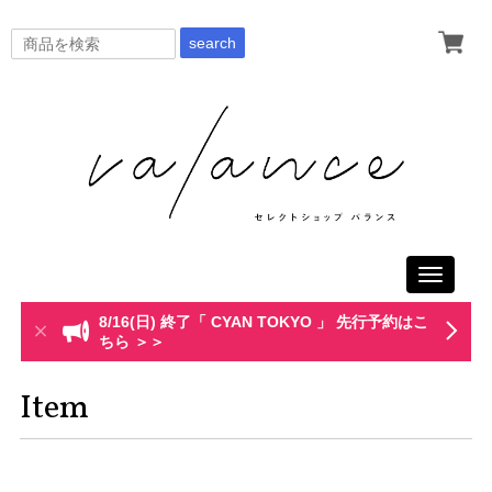
search
Toggle
navigati
8/16(日) 終了「 CYAN TOKYO 」 先行予約はこ
ちら ＞＞
Item