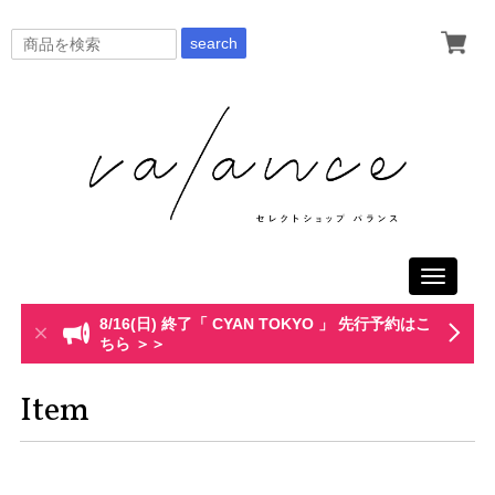
search
Toggle
navigati
8/16(日) 終了「 CYAN TOKYO 」 先行予約はこ
ちら ＞＞
Item