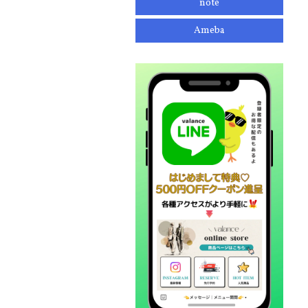
note
Ameba