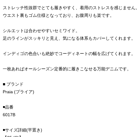
ストレッチ性抜群でとても履きやすく、着用のストレスを感じません
ウエスト裏もゴム仕様となっており、お腹周りも楽です。
シルエットは合わせやすいセミワイド。
足のラインがスッキリと見え、気になる体系もカバーしてくれます。
インディゴの色合いも絶妙でコーディネートの幅を広げてくれます。
一枚あればオールシーズン定番的に履きこなせる万能デニムです。
■ ブランド
Praia (プライア)
◾️品番
6017B
◾️サイズ詳細(平置き)