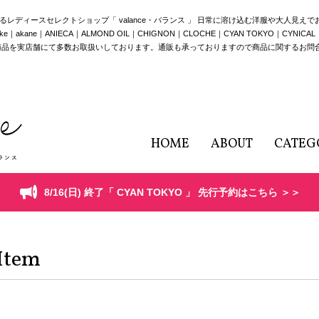
構えるレディースセレクトショップ「 valance・バランス 」 日常に溶け込む洋服や大人見え
e｜ANIECA｜ALMOND OIL｜CHIGNON｜CLOCHE｜CYAN TOKYO｜CYNICAL｜HERE
商品を実店舗にて多数お取扱いしております。通販も承っておりますので商品に関するお問
HOME
ABOUT
CATEG
8/16(日) 終了「 CYAN TOKYO 」 先行予約はこちら ＞＞
Item