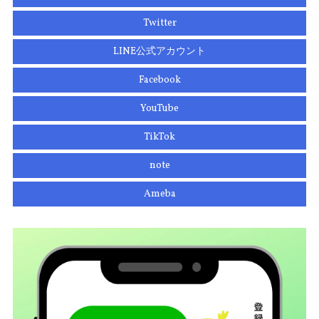
Twitter
LINE公式アカウント
Facebook
YouTube
TikTok
note
Ameba