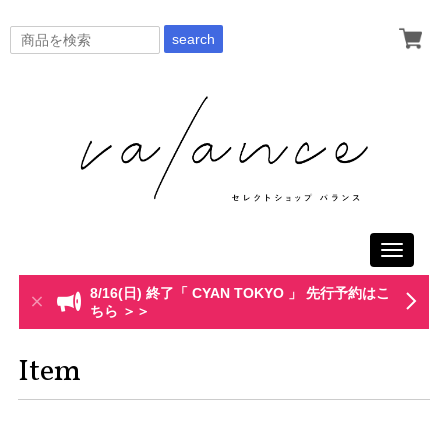
search
Toggle
navigati
8/16(日) 終了「 CYAN TOKYO 」 先行予約はこ
ちら ＞＞
Item