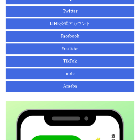
Twitter
LINE公式アカウント
Facebook
YouTube
TikTok
note
Ameba