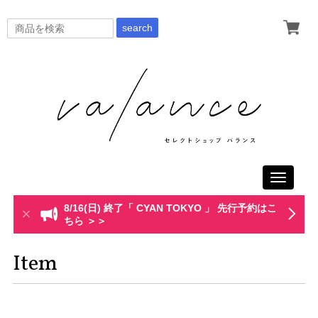
search
Toggle
navigati
8/16(日) 終了「 CYAN TOKYO 」 先行予約はこ
ちら ＞＞
Item