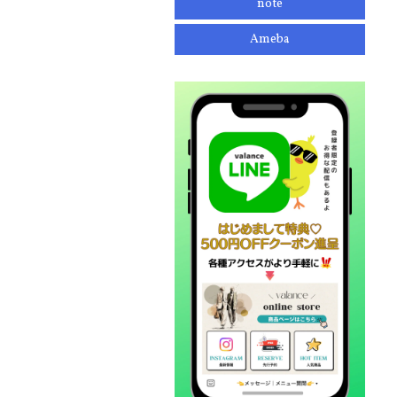
note
Ameba