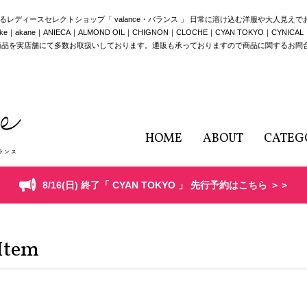
構えるレディースセレクトショップ「 valance・バランス 」 日常に溶け込む洋服や大人見え
e｜ANIECA｜ALMOND OIL｜CHIGNON｜CLOCHE｜CYAN TOKYO｜CYNICAL｜HERE
商品を実店舗にて多数お取扱いしております。通販も承っておりますので商品に関するお問
HOME
ABOUT
CATEG
8/16(日) 終了「 CYAN TOKYO 」 先行予約はこちら ＞＞
Item