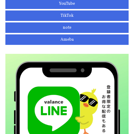
YouTube
TikTok
note
Ameba