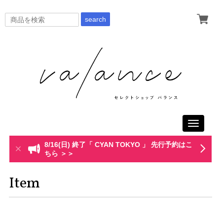
search
Toggle
navigati
8/16(日) 終了「 CYAN TOKYO 」 先行予約はこ
ちら ＞＞
Item