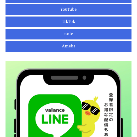
YouTube
TikTok
note
Ameba