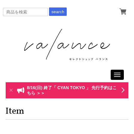
search
Toggle
navigati
8/16(日) 終了「 CYAN TOKYO 」 先行予約はこ
ちら ＞＞
Item