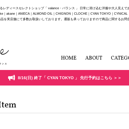
構えるレディースセレクトショップ「 valance・バランス 」 日常に溶け込む洋服や大人見え
e｜ANIECA｜ALMOND OIL｜CHIGNON｜CLOCHE｜CYAN TOKYO｜CYNICAL｜HERE
商品を実店舗にて多数お取扱いしております。通販も承っておりますので商品に関するお問
HOME
ABOUT
CATEG
8/16(日) 終了「 CYAN TOKYO 」 先行予約はこちら ＞＞
Item