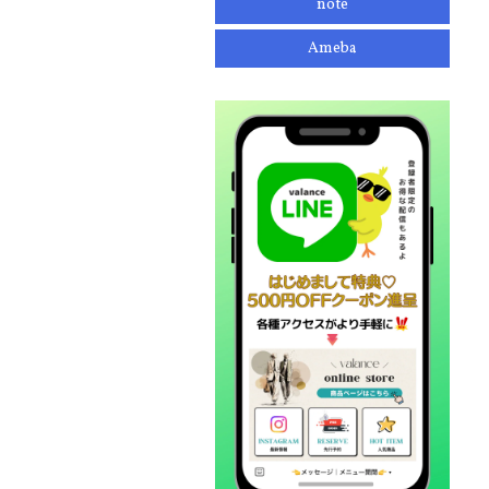
note
Ameba