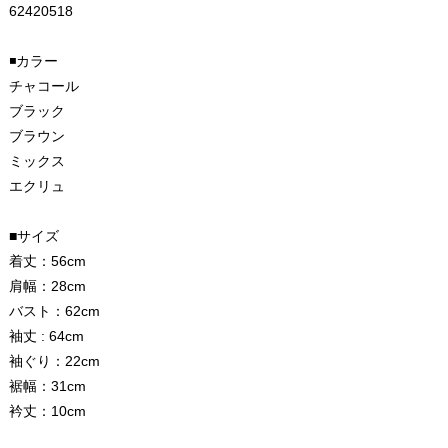
62420518
◾️カラー
チャコール
ブラック
ブラウン
ミックス
エクリュ
■サイズ
着丈：56cm
肩幅：28cm
バスト：62cm
袖丈 : 64cm
袖ぐり：22cm
裾幅：31cm
衿丈：10cm