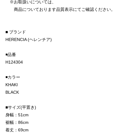
※お取扱いについては、
商品についております品質表示にてご確認ください。
■ ブランド
HERENCIA (ヘレンチア)
◾️品番
H124304
◾️カラー
KHAKI
BLACK
■サイズ(平置き)
身幅：51cm
裾幅：86cm
着丈：69cm