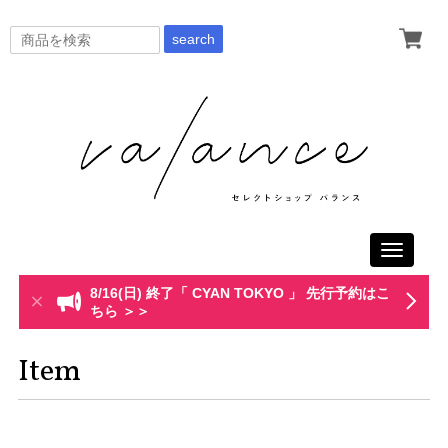
search
Toggle
navigati
8/16(日) 終了「 CYAN TOKYO 」 先行予約はこ
ちら ＞＞
Item