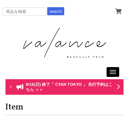
search
Toggle
navigati
8/16(日) 終了「 CYAN TOKYO 」 先行予約はこ
ちら ＞＞
Item