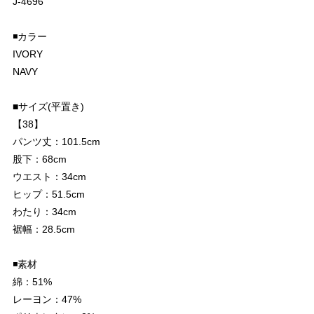
J-4696
◾️カラー
IVORY
NAVY
■サイズ(平置き)
【38】
パンツ丈：101.5cm
股下：68cm
ウエスト：34cm
ヒップ：51.5cm
わたり：34cm
裾幅：28.5cm
◾️素材
綿：51%
レーヨン：47%