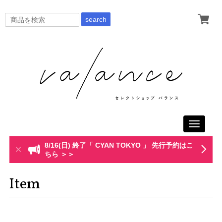
search
Toggle
navigati
8/16(日) 終了「 CYAN TOKYO 」 先行予約はこ
ちら ＞＞
Item