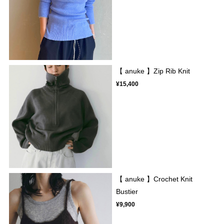
【 anuke 】Zip Rib Knit
¥15,400
【 anuke 】Crochet Knit
Bustier
¥9,900