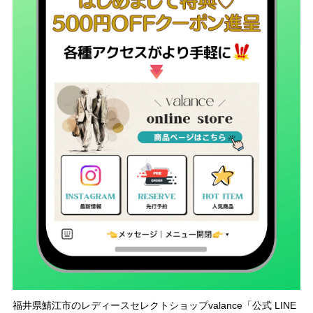
福井県鯖江市のレディースセレクトショップvalance「公式 LINE