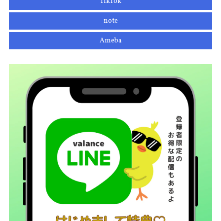
TikTok
note
Ameba