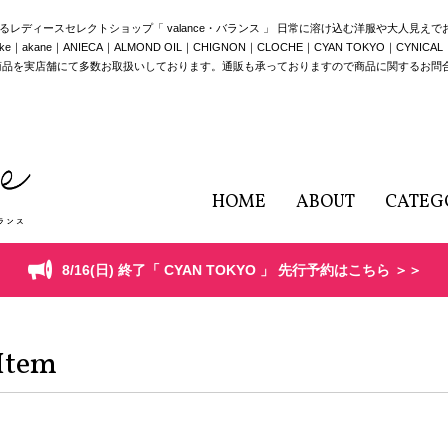
構えるレディースセレクトショップ「 valance・バランス 」 日常に溶け込む洋服や大人見え
e｜ANIECA｜ALMOND OIL｜CHIGNON｜CLOCHE｜CYAN TOKYO｜CYNICAL｜HERE
商品を実店舗にて多数お取扱いしております。通販も承っておりますので商品に関するお問
HOME
ABOUT
CATEG
8/16(日) 終了「 CYAN TOKYO 」 先行予約はこちら ＞＞
Item