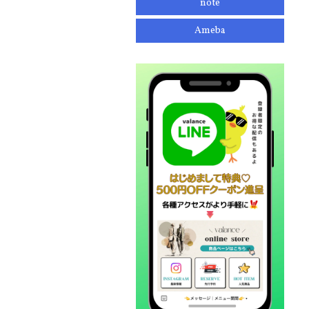
note
Ameba