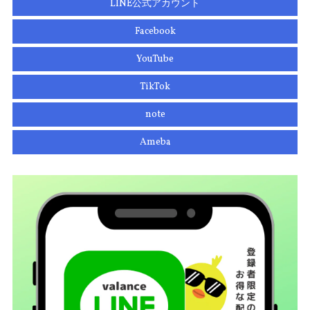
LINE公式アカウント
Facebook
YouTube
TikTok
note
Ameba