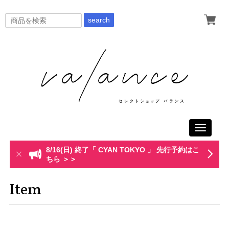
search
Toggle
navigati
8/16(日) 終了「 CYAN TOKYO 」 先行予約はこ
ちら ＞＞
Item