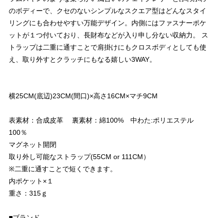
のボディーで、クセのないシンプルなスクエア型はどんなスタイ
リングにも合わせやすい万能デザイン。内側にはファスナーポケ
ットが１つ付いており、長財布などが入り申し分ない収納力。 ス
トラップは二重に通すことで肩掛けにもクロスボディとしても使
え、取り外すとクラッチにもなる嬉しい3WAY。
横25CM(底辺)23CM(間口)×高さ16CM×マチ9CM
表素材：合成皮革 裏素材：綿100% 中わた:ポリエステル
100％
マグネット開閉
取り外し可能なストラップ(55CM or 111CM）
※二重に通すことで短くできます。
内ポケット×１
重さ：315ｇ
■ブランド