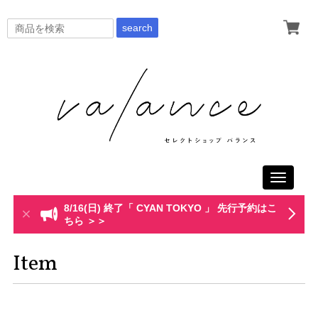
search
Toggle
navigati
8/16(日) 終了「 CYAN TOKYO 」 先行予約はこ
ちら ＞＞
Item