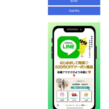
note
Ameba