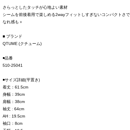
さらっとしたタッチが心地よい素材
シームを前後着用で楽しめる2wayフィットしすぎないコンパクトさ
なれ感も＋
■ ブランド
QTUME (クチューム)
◾️品番
510-25041
◾️サイズ詳細(平置き)
着丈：61.5cm
身幅：39cm
肩幅：38cm
袖丈 : 64cm
AH : 19.5cm
袖口：8cm