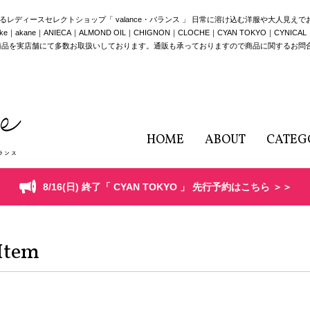
構えるレディースセレクトショップ「 valance・バランス 」 日常に溶け込む洋服や大人見え
e｜ANIECA｜ALMOND OIL｜CHIGNON｜CLOCHE｜CYAN TOKYO｜CYNICAL｜HERE
商品を実店舗にて多数お取扱いしております。通販も承っておりますので商品に関するお問
HOME
ABOUT
CATEG
8/16(日) 終了「 CYAN TOKYO 」 先行予約はこちら ＞＞
Item