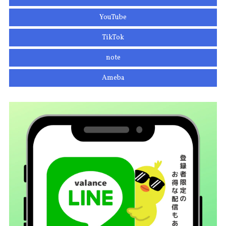
YouTube
TikTok
note
Ameba