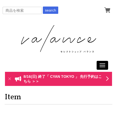
search
Toggle
navigati
8/16(日) 終了「 CYAN TOKYO 」 先行予約はこ
ちら ＞＞
Item