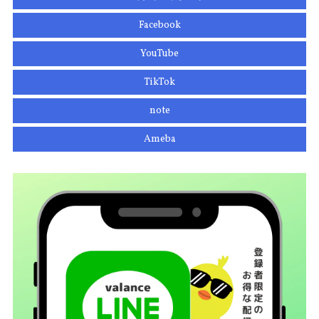
Facebook
YouTube
TikTok
note
Ameba