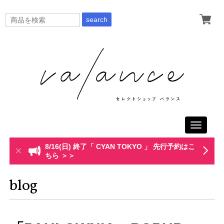
search
Toggle
navigati
8/16(日) 終了「 CYAN TOKYO 」 先行予約はこ
ちら ＞＞
blog