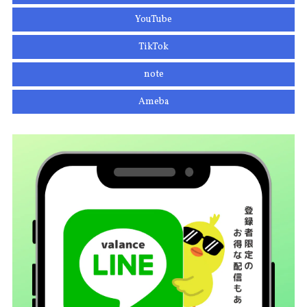
YouTube
TikTok
note
Ameba