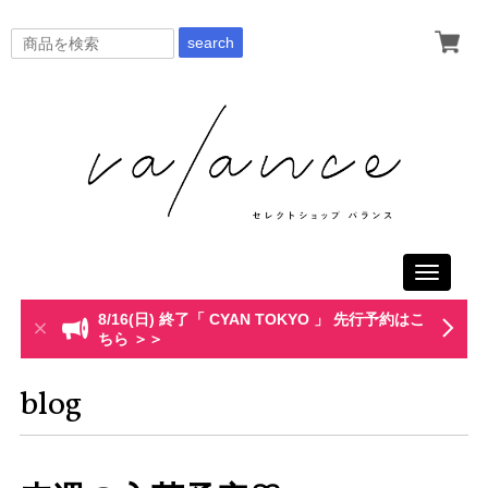
search
Toggle
navigati
8/16(日) 終了「 CYAN TOKYO 」 先行予約はこ
ちら ＞＞
blog