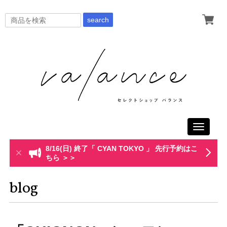
search
Toggle
navigati
8/16(日) 終了「 CYAN TOKYO 」 先行予約はこ
ちら ＞＞
blog